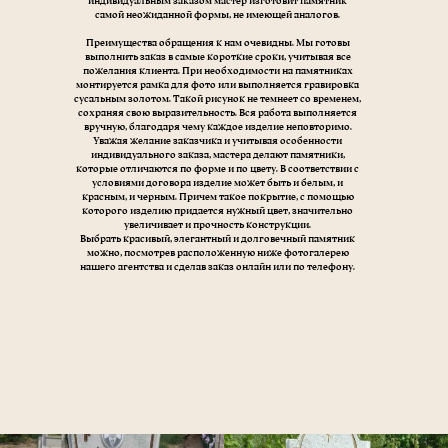
индивидуальным заказом мастер изготовит памятник
самой неожиданной формы, не имеющей аналогов.
Преимущества обращения к нам очевидны. Мы готовы
выполнить заказ в самые короткие сроки, учитывая все
пожелания клиента. При необходимости на памятниках
монтируется рамка для фото или выполняется гравировка
сусальным золотом. Такой рисунок не темнеет со временем,
сохраняя свою выразительность. Вся работа выполняется
вручную, благодаря чему каждое изделие неповторимо.
Уважая желание заказчика и учитывая особенности
индивидуального заказа, мастера делают памятники,
которые отличаются по форме и по цвету. В соответствии с
условиями договора изделие может быть и белым, и
красным, и черным. Причем такое покрытие, с помощью
которого изделию придается нужный цвет, значительно
увеличивает и прочность конструкции.
Выбрать красивый, элегантный и долговечный памятник
можно, посмотрев расположенную ниже фотогалерею
нашего агентства и сделав заказ онлайн или по телефону.