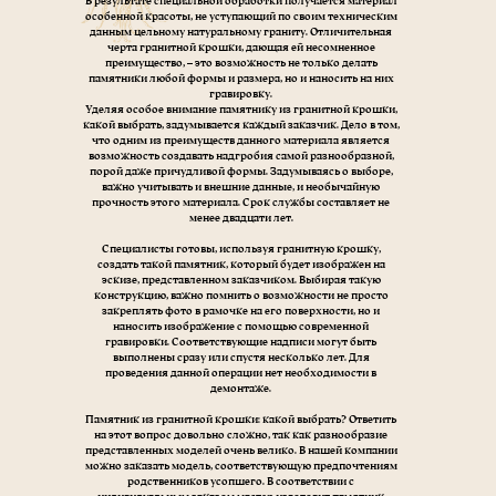
В результате специальной обработки получается материал
особенной красоты, не уступающий по своим техническим
данным цельному натуральному граниту. Отличительная
черта гранитной крошки, дающая ей несомненное
преимущество, – это возможность не только делать
памятники любой формы и размера, но и наносить на них
гравировку.
Уделяя особое внимание памятнику из гранитной крошки,
какой выбрать, задумывается каждый заказчик. Дело в том,
что одним из преимуществ данного материала является
возможность создавать надгробия самой разнообразной,
порой даже причудливой формы. Задумываясь о выборе,
важно учитывать и внешние данные, и необычайную
прочность этого материала. Срок службы составляет не
менее двадцати лет.
Специалисты готовы, используя гранитную крошку,
создать такой памятник, который будет изображен на
эскизе, представленном заказчиком. Выбирая такую
конструкцию, важно помнить о возможности не просто
закреплять фото в рамочке на его поверхности, но и
наносить изображение с помощью современной
гравировки. Соответствующие надписи могут быть
выполнены сразу или спустя несколько лет. Для
проведения данной операции нет необходимости в
демонтаже.
Памятник из гранитной крошки: какой выбрать? Ответить
на этот вопрос довольно сложно, так как разнообразие
представленных моделей очень велико. В нашей компании
можно заказать модель, соответствующую предпочтениям
родственников усопшего. В соответствии с