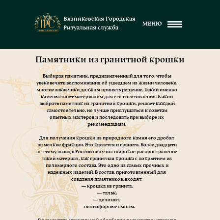
Вязниковская Городская
МЕНЮ
Ритуальная служба
Памятники из гранитной крошки
Выбирая памятник, предназначенный для того, чтобы
увековечить воспоминания об ушедшем из жизни человеке,
многие заказчики должны принять решение, какой именно
камень станет материалом для его изготовления. Какой
выбрать памятник из гранитной крошки, решает каждый
самостоятельно, но лучше прислушаться к советам
опытных мастеров и последовать при выборе их
рекомендациям.
Для получения крошки из природного камня его дробят
на мелкие фракции. Это касается и гранита. Более двадцати
лет тому назад в России получил широкое распространение
такой материал, как гранитная крошка с покрытием из
полимерного состава. Это одно из самых прочных и
надежных изделий. В состав, приготовленный для
создания памятников, входят:
— крошка из гранита,
— тальк,
— доломит,
— полиэфирные смолы.