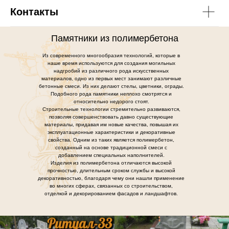
Контакты
Памятники из полимербетона
Из современного многообразия технологий, которые в
наше время используются для создания могильных
надгробий из различного рода искусственных
материалов, одно из первых мест занимают различные
бетонные смеси. Из них делают стелы, цветники, ограды.
Подобного рода памятники неплохо смотрятся и
относительно недорого стоят.
Строительные технологии стремительно развиваются,
позволяя совершенствовать давно существующие
материалы, придавая им новые качества, повышая их
эксплуатационные характеристики и декоративные
свойства. Одним из таких является полимербетон,
созданный на основе традиционной смеси с
добавлением специальных наполнителей.
Изделия из полимербетона отличаются высокой
прочностью, длительным сроком службы и высокой
декоративностью, благодаря чему они нашли применение
во многих сферах, связанных со строительством,
отделкой и декорированием фасадов и ландшафтов.